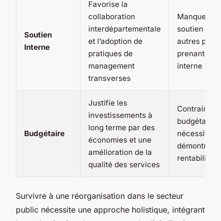
Favorise la
collaboration
Manque de
interdépartementale
soutien des
Soutien
et l’adoption de
autres parti
Interne
pratiques de
prenantes e
management
interne
transverses
Justifie les
Contraintes
investissements à
budgétaires
long terme par des
Budgétaire
nécessité d
économies et une
démontrer l
amélioration de la
rentabilité
qualité des services
Survivre à une réorganisation dans le secteur
public nécessite une approche holistique, intégrant