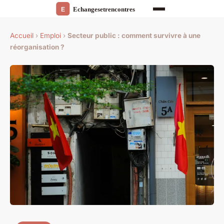
Accueil
›
Emploi
›
Secteur public : comment survivre à une
réorganisation ?