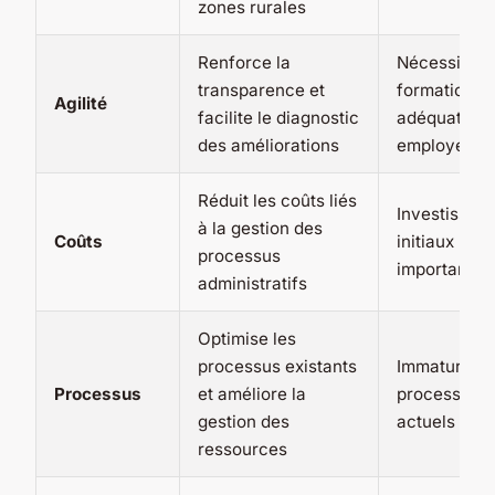
zones rurales
Renforce la
Nécessite u
transparence et
formation
Agilité
facilite le diagnostic
adéquate d
des améliorations
employés
Réduit les coûts liés
Investissem
à la gestion des
Coûts
initiaux
processus
importants
administratifs
Optimise les
processus existants
Immaturité 
Processus
et améliore la
processus
gestion des
actuels
ressources