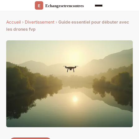
Accueil
›
Divertissement
›
Guide essentiel pour débuter avec
les drones fvp